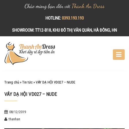
Chào mừng bạn đến với
Thanh An Dress
HOTLINE:
0393.193.193
SHOWROOM:
TT12-B18, KHU ĐÔ THỊ VĂN QUÁN, HÀ ĐÔNG, HN
S
k
i
p
t
o
c
Trang chủ
»
Tin tức
»
VÁY DẠ HỘI VD027 – NUDE
o
VÁY DẠ HỘI VD027 – NUDE
n
t
e
08/12/2019
n
thanhan
t