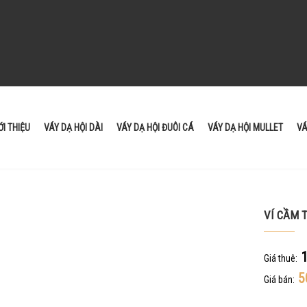
ỚI THIỆU
VÁY DẠ HỘI DÀI
VÁY DẠ HỘI ĐUÔI CÁ
VÁY DẠ HỘI MULLET
VÁ
VÍ CẦM 
1
Giá thuê:
5
Giá bán: