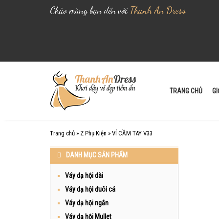
Chào mừng bạn đến với
Thanh An Dress
S
k
i
TRANG CHỦ
GI
p
t
o
Trang chủ
»
Z Phụ Kiện
»
VÍ CẦM TAY V33
c
o
DANH MỤC SẢN PHẨM
n
t
Váy dạ hội dài
e
Váy dạ hội đuôi cá
n
Váy dạ hội ngắn
t
Váy dạ hội Mullet