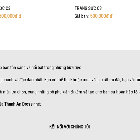
ỨC C3
TRANG SỨC C3
500,000đ
đ
500,000đ
đ
Giá bán:
úp bạn tỏa sáng và nổi bật trong những bữa tiệc.
g chảnh và độc đáo nhất. Bạn có thể thuê hoặc mua với giá rất ưu đãi, hợp với túi
ải mái lựa chọn, cùng những bộ phụ kiện đi kèm sẽ tạo cho bạn sự hoàn hảo tối 
của
Thanh An Dress
nhé:
KẾT NỐI VỚI CHÚNG TÔI