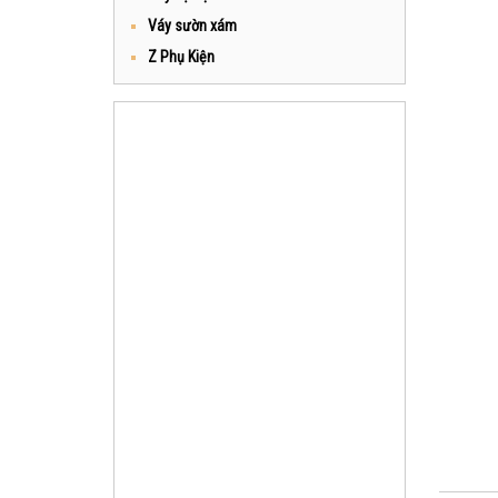
Váy sườn xám
Z Phụ Kiện