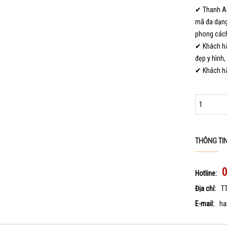
✔ Thanh An
mã đa dạng
phong cách
✔ Khách hà
đẹp y hình,
✔ Khách hà
THÔNG TI
Hotline:
Địa chỉ:
T
E-mail:
ha