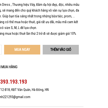
 Dress , Thương hiệu Váy, Đầm dạ hội đẹp, độc, nhiều mẫu
, sẽ mang đến cho quý khách hàng vô vàn sự lựa chọn, đa
. Giúp bạn tỏa sáng nhất trong những bữa tiệc, prom, …
ng có thể mua hoặc thuê, giá rất ưu đãi, mẫu mã cam kết
 có size S, M, L để lựa chọn.
ng mua hoặc thuê lần thứ 2 trở đi sẽ được giảm giá 10%.
MUA NGAY
N MUA HÀNG
0393.193.193
T12-B18, KĐT Văn Quán, Hà Đông, HN
nh221293@gmail.com