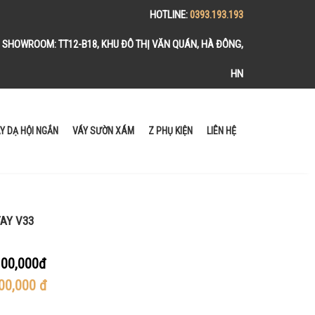
HOTLINE:
0393.193.193
SHOWROOM:
TT12-B18, KHU ĐÔ THỊ VĂN QUÁN, HÀ ĐÔNG,
HN
Y DẠ HỘI NGẮN
VÁY SƯỜN XÁM
Z PHỤ KIỆN
LIÊN HỆ
TAY V33
00,000đ
00,000
đ