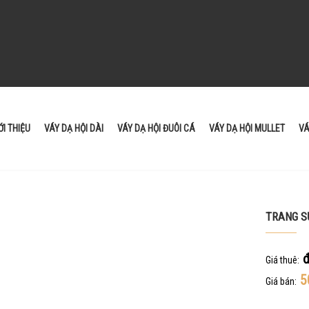
ỚI THIỆU
VÁY DẠ HỘI DÀI
VÁY DẠ HỘI ĐUÔI CÁ
VÁY DẠ HỘI MULLET
VÁ
TRANG S
Giá thuê:
5
Giá bán: