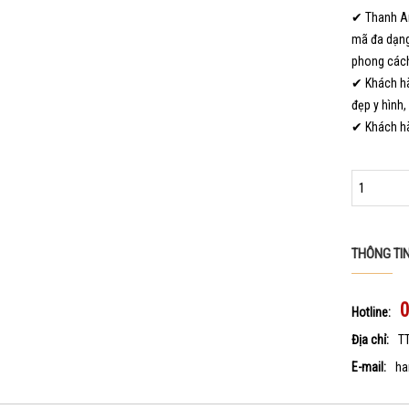
✔ Thanh An
mã đa dạng
phong cách
✔ Khách hà
đẹp y hình,
✔ Khách hà
THÔNG TI
Hotline:
Địa chỉ:
T
E-mail:
ha