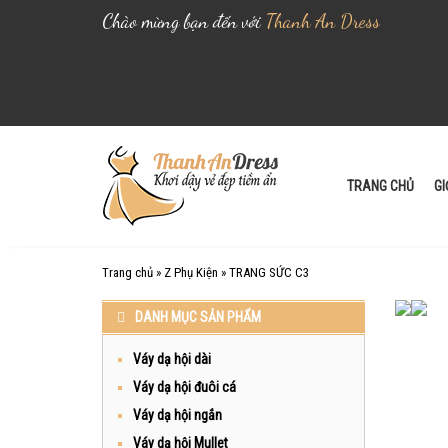
Chào mừng bạn đến với
Thanh An Dress
S
k
i
TRANG CHỦ
GI
p
t
o
Trang chủ
»
Z Phụ Kiện
»
TRANG SỨC C3
c
o
DANH MỤC SẢN PHẨM
n
t
Váy dạ hội dài
e
Váy dạ hội đuôi cá
n
Váy dạ hội ngắn
t
Váy dạ hội Mullet