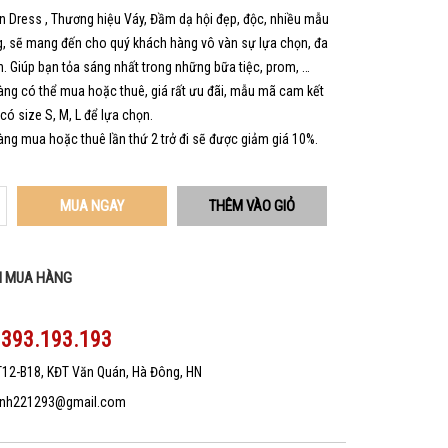
 Dress , Thương hiệu Váy, Đầm dạ hội đẹp, độc, nhiều mẫu
, sẽ mang đến cho quý khách hàng vô vàn sự lựa chọn, đa
. Giúp bạn tỏa sáng nhất trong những bữa tiệc, prom, …
ng có thể mua hoặc thuê, giá rất ưu đãi, mẫu mã cam kết
 có size S, M, L để lựa chọn.
ng mua hoặc thuê lần thứ 2 trở đi sẽ được giảm giá 10%.
MUA NGAY
N MUA HÀNG
0393.193.193
T12-B18, KĐT Văn Quán, Hà Đông, HN
nh221293@gmail.com