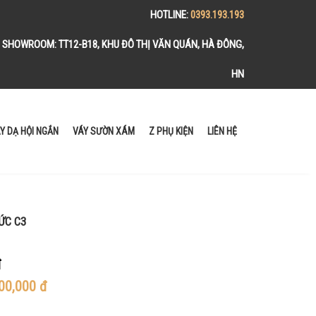
HOTLINE:
0393.193.193
SHOWROOM:
TT12-B18, KHU ĐÔ THỊ VĂN QUÁN, HÀ ĐÔNG,
HN
Y DẠ HỘI NGẮN
VÁY SƯỜN XÁM
Z PHỤ KIỆN
LIÊN HỆ
ỨC C3
đ
00,000
đ