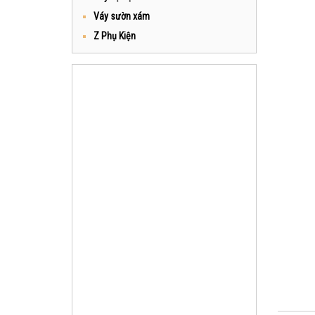
Váy sườn xám
Z Phụ Kiện