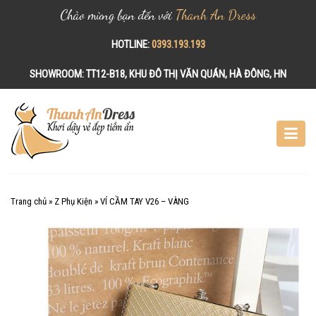
Chào mừng bạn đến với
Thanh An Dress
HOTLINE:
0393.193.193
SHOWROOM:
TT12-B18, KHU ĐÔ THỊ VĂN QUÁN, HÀ ĐÔNG, HN
S
k
i
p
t
o
c
Trang chủ
»
Z Phụ Kiện
»
VÍ CẦM TAY V26 – VÀNG
o
n
t
e
n
t