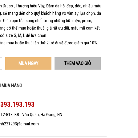
 Dress , Thương hiệu Váy, Đầm dạ hội đẹp, độc, nhiều mẫu
, sẽ mang đến cho quý khách hàng vô vàn sự lựa chọn, đa
. Giúp bạn tỏa sáng nhất trong những bữa tiệc, prom, …
ng có thể mua hoặc thuê, giá rất ưu đãi, mẫu mã cam kết
 có size S, M, L để lựa chọn.
ng mua hoặc thuê lần thứ 2 trở đi sẽ được giảm giá 10%.
MUA NGAY
N MUA HÀNG
0393.193.193
T12-B18, KĐT Văn Quán, Hà Đông, HN
nh221293@gmail.com