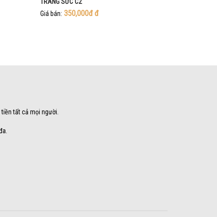
TRANG SỨC C2
350,000đ
đ
Giá bán:
 tiền tất cả mọi người.
đa.