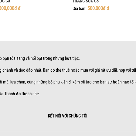
ỨC C3
TRANG SỨC C3
500,000đ
đ
500,000đ
đ
Giá bán:
úp bạn tỏa sáng và nổi bật trong những bữa tiệc.
g chảnh và độc đáo nhất. Bạn có thể thuê hoặc mua với giá rất ưu đãi, hợp với túi
ải mái lựa chọn, cùng những bộ phụ kiện đi kèm sẽ tạo cho bạn sự hoàn hảo tối 
của
Thanh An Dress
nhé:
KẾT NỐI VỚI CHÚNG TÔI