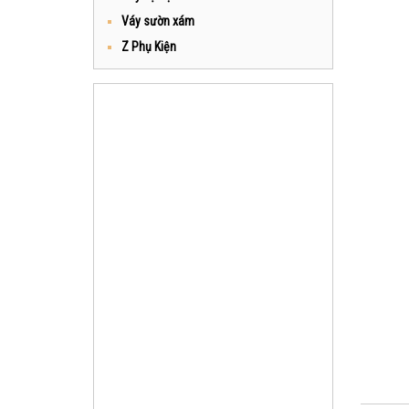
Váy sườn xám
Z Phụ Kiện