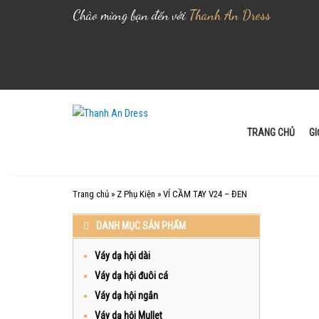
Chào mừng bạn đến với
Thanh An Dress
S
k
i
TRANG CHỦ
GI
p
t
o
Trang chủ
»
Z Phụ Kiện
»
VÍ CẦM TAY V24 – ĐEN
c
o
DANH MỤC SẢN PHẨM
n
t
Váy dạ hội dài
e
Váy dạ hội đuôi cá
n
Váy dạ hội ngắn
t
Váy dạ hội Mullet