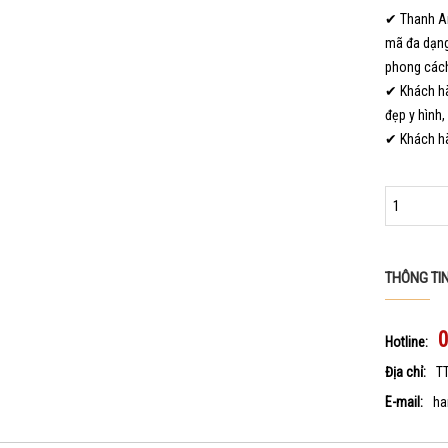
✔ Thanh An
mã đa dạng
phong cách
✔ Khách hà
đẹp y hình,
✔ Khách hà
THÔNG TI
Hotline:
Địa chỉ:
T
E-mail:
ha