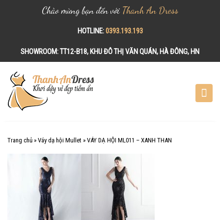
Chào mừng bạn đến với
Thanh An Dress
HOTLINE:
0393.193.193
SHOWROOM:
TT12-B18, KHU ĐÔ THỊ VĂN QUÁN, HÀ ĐÔNG, HN
S
k
i
p
t
o
c
Trang chủ
»
Váy dạ hội Mullet
»
VÁY DẠ HỘI ML011 – XANH THAN
o
n
t
e
n
t