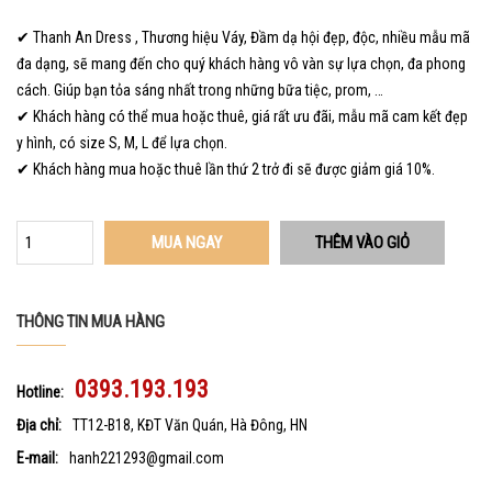
✔ Thanh An Dress , Thương hiệu Váy, Đầm dạ hội đẹp, độc, nhiều mẫu mã
đa dạng, sẽ mang đến cho quý khách hàng vô vàn sự lựa chọn, đa phong
cách. Giúp bạn tỏa sáng nhất trong những bữa tiệc, prom, …
✔ Khách hàng có thể mua hoặc thuê, giá rất ưu đãi, mẫu mã cam kết đẹp
y hình, có size S, M, L để lựa chọn.
✔ Khách hàng mua hoặc thuê lần thứ 2 trở đi sẽ được giảm giá 10%.
MUA NGAY
THÔNG TIN MUA HÀNG
0393.193.193
Hotline:
Địa chỉ:
TT12-B18, KĐT Văn Quán, Hà Đông, HN
E-mail:
hanh221293@gmail.com