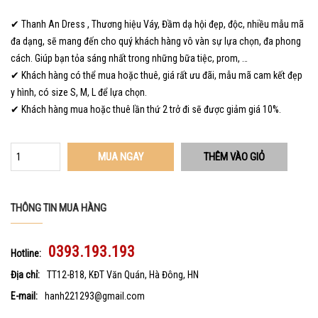
✔ Thanh An Dress , Thương hiệu Váy, Đầm dạ hội đẹp, độc, nhiều mẫu mã
đa dạng, sẽ mang đến cho quý khách hàng vô vàn sự lựa chọn, đa phong
cách. Giúp bạn tỏa sáng nhất trong những bữa tiệc, prom, …
✔ Khách hàng có thể mua hoặc thuê, giá rất ưu đãi, mẫu mã cam kết đẹp
y hình, có size S, M, L để lựa chọn.
✔ Khách hàng mua hoặc thuê lần thứ 2 trở đi sẽ được giảm giá 10%.
MUA NGAY
THÔNG TIN MUA HÀNG
0393.193.193
Hotline:
Địa chỉ:
TT12-B18, KĐT Văn Quán, Hà Đông, HN
E-mail:
hanh221293@gmail.com