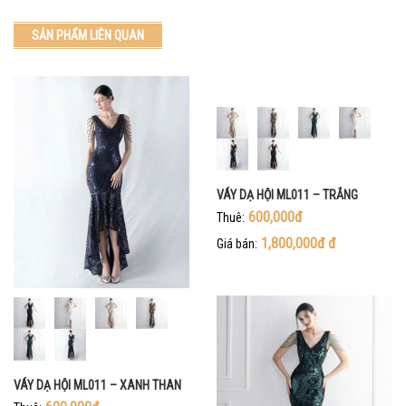
SẢN PHẨM LIÊN QUAN
VÁY DẠ HỘI ML011 – TRẮNG
600,000đ
Thuê:
1,800,000đ
đ
Giá bán:
VÁY DẠ HỘI ML011 – XANH THAN