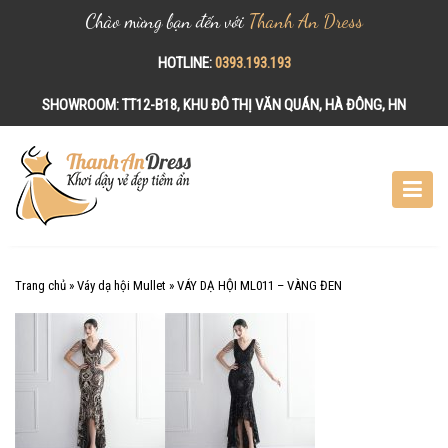
Chào mừng bạn đến với
Thanh An Dress
HOTLINE:
0393.193.193
SHOWROOM:
TT12-B18, KHU ĐÔ THỊ VĂN QUÁN, HÀ ĐÔNG, HN
S
k
i
p
t
o
c
Trang chủ
»
Váy dạ hội Mullet
»
VÁY DẠ HỘI ML011 – VÀNG ĐEN
o
n
t
e
n
t