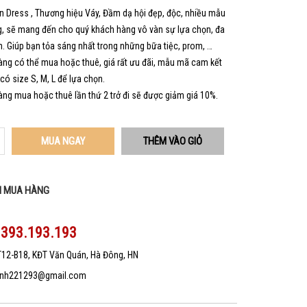
 Dress , Thương hiệu Váy, Đầm dạ hội đẹp, độc, nhiều mẫu
, sẽ mang đến cho quý khách hàng vô vàn sự lựa chọn, đa
. Giúp bạn tỏa sáng nhất trong những bữa tiệc, prom, …
ng có thể mua hoặc thuê, giá rất ưu đãi, mẫu mã cam kết
 có size S, M, L để lựa chọn.
ng mua hoặc thuê lần thứ 2 trở đi sẽ được giảm giá 10%.
MUA NGAY
N MUA HÀNG
0393.193.193
T12-B18, KĐT Văn Quán, Hà Đông, HN
nh221293@gmail.com