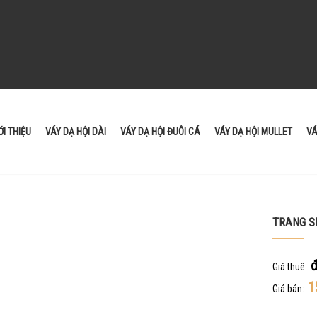
ỚI THIỆU
VÁY DẠ HỘI DÀI
VÁY DẠ HỘI ĐUÔI CÁ
VÁY DẠ HỘI MULLET
VÁ
TRANG S
Giá thuê:
1
Giá bán: