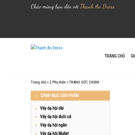
Chào mừng bạn đến với
Thanh An Dress
S
k
i
TRANG CHỦ
GI
p
t
o
Trang chủ
»
Z Phụ Kiện
»
TRANG SỨC CK004
c
o
DANH MỤC SẢN PHẨM
n
t
Váy dạ hội dài
e
Váy dạ hội đuôi cá
n
Váy dạ hội ngắn
t
Váy dạ hội Mullet