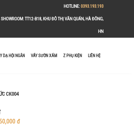
HOTLINE:
0393.193.193
SHOWROOM:
TT12-B18, KHU ĐÔ THỊ VĂN QUÁN, HÀ ĐÔNG,
HN
Y DẠ HỘI NGẮN
VÁY SƯỜN XÁM
Z PHỤ KIỆN
LIÊN HỆ
ỨC CK004
đ
50,000
đ