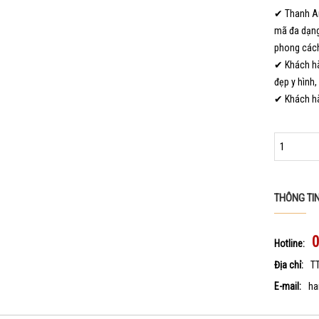
✔ Thanh An
mã đa dạng
phong cách
✔ Khách hà
đẹp y hình,
✔ Khách hà
THÔNG TI
Hotline:
Địa chỉ:
T
E-mail:
ha