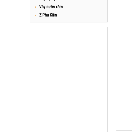
Váy sườn xám
Z Phụ Kiện