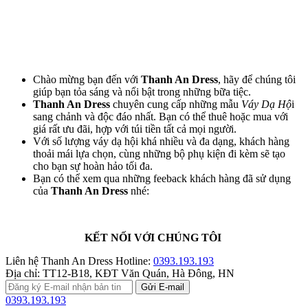
Chào mừng bạn đến với
Thanh An Dress
, hãy để chúng tôi
giúp bạn tỏa sáng và nổi bật trong những bữa tiệc.
Thanh An Dress
chuyên cung cấp những mẫu
Váy Dạ Hộ
i
sang chảnh và độc đáo nhất. Bạn có thể thuê hoặc mua với
giá rất ưu đãi, hợp với túi tiền tất cả mọi người.
Với số lượng váy dạ hội khá nhiều và đa dạng, khách hàng
thoải mái lựa chọn, cùng những bộ phụ kiện đi kèm sẽ tạo
cho bạn sự hoàn hảo tối đa.
Bạn có thể xem qua những feeback khách hàng đã sử dụng
của
Thanh An Dress
nhé:
KẾT NỐI VỚI CHÚNG TÔI
Liên hệ Thanh An Dress
Hotline:
0393.193.193
Địa chỉ:
TT12-B18, KĐT Văn Quán, Hà Đông, HN
0393.193.193