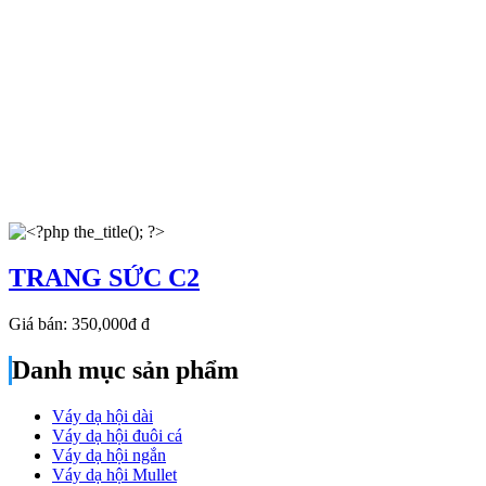
TRANG SỨC C2
Giá bán:
350,000đ
đ
Danh mục sản phẩm
Váy dạ hội dài
Váy dạ hội đuôi cá
Váy dạ hội ngắn
Váy dạ hội Mullet