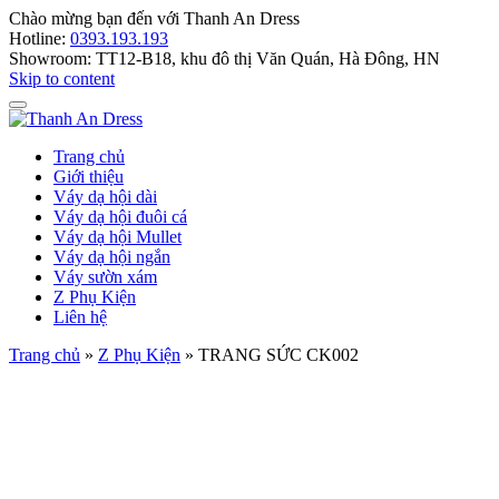
Chào mừng bạn đến với
Thanh An Dress
Hotline:
0393.193.193
Showroom:
TT12-B18, khu đô thị Văn Quán, Hà Đông, HN
Skip to content
Trang chủ
Giới thiệu
Váy dạ hội dài
Váy dạ hội đuôi cá
Váy dạ hội Mullet
Váy dạ hội ngắn
Váy sườn xám
Z Phụ Kiện
Liên hệ
Trang chủ
»
Z Phụ Kiện
»
TRANG SỨC CK002