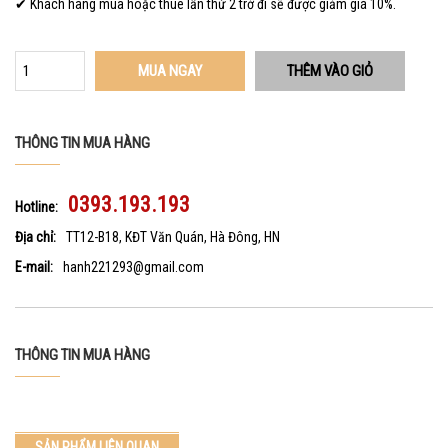
✔ Khách hàng mua hoặc thuê lần thứ 2 trở đi sẽ được giảm giá 10%.
MUA NGAY
THÔNG TIN MUA HÀNG
0393.193.193
Hotline:
Địa chỉ:
TT12-B18, KĐT Văn Quán, Hà Đông, HN
E-mail:
hanh221293@gmail.com
THÔNG TIN MUA HÀNG
SẢN PHẨM LIÊN QUAN