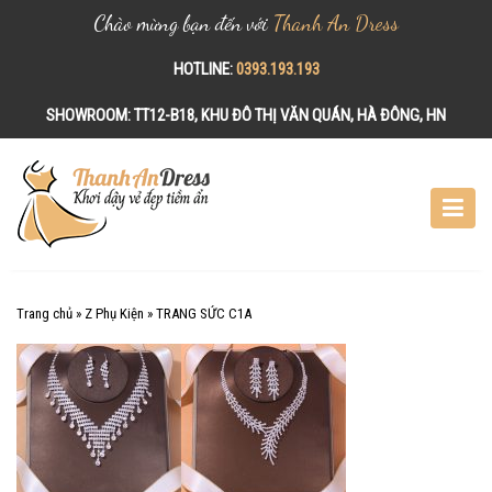
Chào mừng bạn đến với
Thanh An Dress
HOTLINE:
0393.193.193
SHOWROOM:
TT12-B18, KHU ĐÔ THỊ VĂN QUÁN, HÀ ĐÔNG, HN
S
k
i
p
t
o
c
Trang chủ
»
Z Phụ Kiện
»
TRANG SỨC C1A
o
n
t
e
n
t