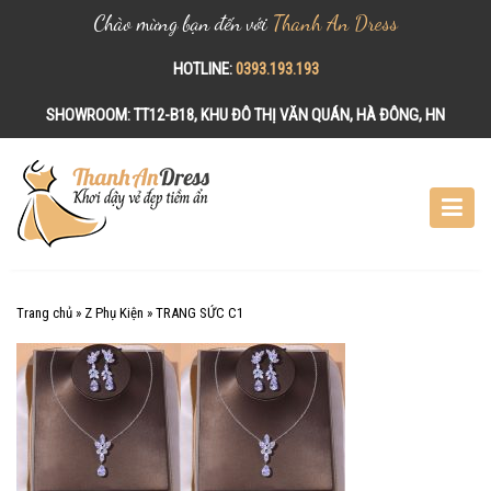
Chào mừng bạn đến với
Thanh An Dress
HOTLINE:
0393.193.193
SHOWROOM:
TT12-B18, KHU ĐÔ THỊ VĂN QUÁN, HÀ ĐÔNG, HN
S
k
i
p
t
o
c
Trang chủ
»
Z Phụ Kiện
»
TRANG SỨC C1
o
n
t
e
n
t