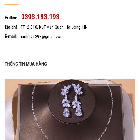
0393.193.193
Hotline:
Địa chỉ:
TT12-B18, KĐT Văn Quán, Hà Đông, HN
E-mail:
hanh221293@gmail.com
THÔNG TIN MUA HÀNG