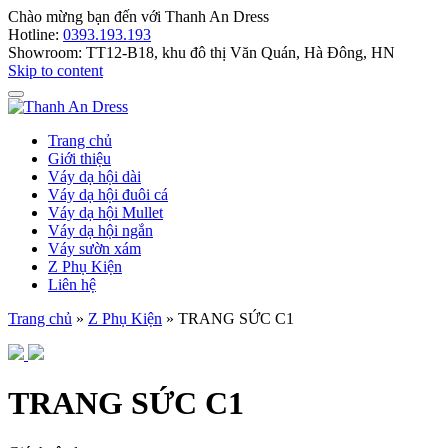
Chào mừng bạn đến với
Thanh An Dress
Hotline:
0393.193.193
Showroom:
TT12-B18, khu đô thị Văn Quán, Hà Đông, HN
Skip to content
Trang chủ
Giới thiệu
Váy dạ hội dài
Váy dạ hội đuôi cá
Váy dạ hội Mullet
Váy dạ hội ngắn
Váy sườn xám
Z Phụ Kiện
Liên hệ
Trang chủ
»
Z Phụ Kiện
»
TRANG SỨC C1
TRANG SỨC C1