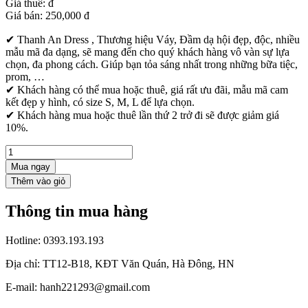
Giá thuê:
đ
Giá bán:
250,000
đ
✔ Thanh An Dress , Thương hiệu Váy, Đầm dạ hội đẹp, độc, nhiều
mẫu mã đa dạng, sẽ mang đến cho quý khách hàng vô vàn sự lựa
chọn, đa phong cách. Giúp bạn tỏa sáng nhất trong những bữa tiệc,
prom, …
✔ Khách hàng có thể mua hoặc thuê, giá rất ưu đãi, mẫu mã cam
kết đẹp y hình, có size S, M, L để lựa chọn.
✔ Khách hàng mua hoặc thuê lần thứ 2 trở đi sẽ được giảm giá
10%.
Mua ngay
Thông tin mua hàng
Hotline:
0393.193.193
Địa chỉ:
TT12-B18, KĐT Văn Quán, Hà Đông, HN
E-mail:
hanh221293@gmail.com