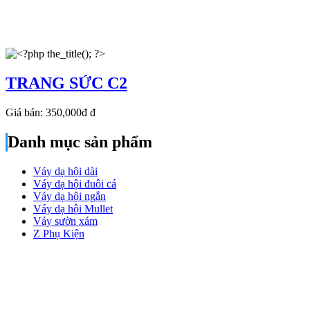
TRANG SỨC C2
Giá bán:
350,000đ
đ
Danh mục sản phẩm
Váy dạ hội dài
Váy dạ hội đuôi cá
Váy dạ hội ngắn
Váy dạ hội Mullet
Váy sườn xám
Z Phụ Kiện