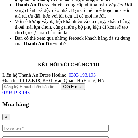
Thanh An Dress
chuyên cung cấp những mẫu
Váy Dạ Hộ
i
sang chảnh và độc đáo nhất. Bạn có thể thuê hoặc mua với
giá rất ưu đãi, hợp với túi tiền tất cả mọi người.
Với số lượng váy dạ hội khá nhiều và đa dạng, khách hàng
thoải mái lựa chọn, cùng những bộ phụ kiện đi kèm sẽ tạo
cho bạn sự hoàn hảo tối đa.
Bạn có thể xem qua những feeback khách hàng đã sử dụng
của
Thanh An Dress
nhé:
KẾT NỐI VỚI CHÚNG TÔI
Liên hệ Thanh An Dress
Hotline:
0393.193.193
Địa chỉ:
TT12-B18, KĐT Văn Quán, Hà Đông, HN
0393.193.193
Mua hàng
×