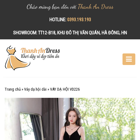
Chào mừng bạn đến với
Thanh An Dress
HOTLINE:
0393.193.193
SHOWROOM:
TT12-B18, KHU ĐÔ THỊ VĂN QUÁN, HÀ ĐÔNG, HN
S
k
i
p
t
o
c
Trang chủ
»
Váy dạ hội dài
»
VÁY DẠ HỘI VD226
o
n
t
e
n
t