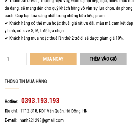
✔ Thanh An Dress , Thương hiệu Váy, Đầm dạ hội đẹp, độc, nhiều mẫu mã
đa dạng, sẽ mang đến cho quý khách hàng vô vàn sự lựa chọn, đa phong
cách. Giúp bạn tỏa sáng nhất trong những bữa tiệc, prom, …
✔ Khách hàng có thể mua hoặc thuê, giá rất ưu đãi, mẫu mã cam kết đẹp
y hình, có size S, M, L để lựa chọn.
✔ Khách hàng mua hoặc thuê lần thứ 2 trở đi sẽ được giảm giá 10%.
MUA NGAY
THÔNG TIN MUA HÀNG
0393.193.193
Hotline:
Địa chỉ:
TT12-B18, KĐT Văn Quán, Hà Đông, HN
E-mail:
hanh221293@gmail.com