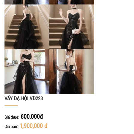
VÁY DẠ HỘI VD223
600,000đ
Giá thuê:
1,900,000
đ
Giá bán: