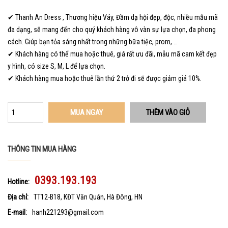
✔ Thanh An Dress , Thương hiệu Váy, Đầm dạ hội đẹp, độc, nhiều mẫu mã
đa dạng, sẽ mang đến cho quý khách hàng vô vàn sự lựa chọn, đa phong
cách. Giúp bạn tỏa sáng nhất trong những bữa tiệc, prom, …
✔ Khách hàng có thể mua hoặc thuê, giá rất ưu đãi, mẫu mã cam kết đẹp
y hình, có size S, M, L để lựa chọn.
✔ Khách hàng mua hoặc thuê lần thứ 2 trở đi sẽ được giảm giá 10%.
MUA NGAY
THÔNG TIN MUA HÀNG
0393.193.193
Hotline:
Địa chỉ:
TT12-B18, KĐT Văn Quán, Hà Đông, HN
E-mail:
hanh221293@gmail.com