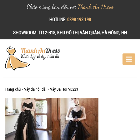
Chào mừng bạn đến với
Thanh An Dress
HOTLINE:
0393.193.193
SHOWROOM:
TT12-B18, KHU ĐÔ THỊ VĂN QUÁN, HÀ ĐÔNG, HN
S
k
i
p
t
o
c
Trang chủ
»
Váy dạ hội dài
»
Váy Dạ Hội VD223
o
n
t
e
n
t