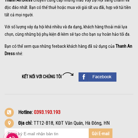
Thanh An Dress
chuyên cung cấp những mẫu
Váy Dạ Hộ
i sang chảnh và
độc đáo nhất. Bạn có thể thuê hoặc mua với giá rất ưu đãi, hợp với túi tiền
tất cả mọi người.
Với số lượng váy dạ hội khá nhiều và đa dạng, khách hàng thoải mái lựa
chọn, cùng những bộ phụ kiện đi kèm sẽ tạo cho bạn sự hoàn hảo tối đa.
Bạn có thể xem qua những feeback khách hàng đã sử dụng của
Thanh An
Dress
nhé:
KẾT NỐI VỚI CHÚNG TÔI
Hotline:
0393.193.193
Địa chỉ:
TT12-B18, KĐT Văn Quán, Hà Đông, HN