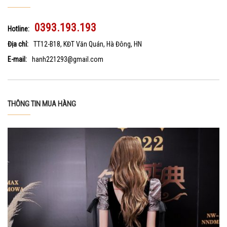
0393.193.193
Hotline:
Địa chỉ:
TT12-B18, KĐT Văn Quán, Hà Đông, HN
E-mail:
hanh221293@gmail.com
THÔNG TIN MUA HÀNG