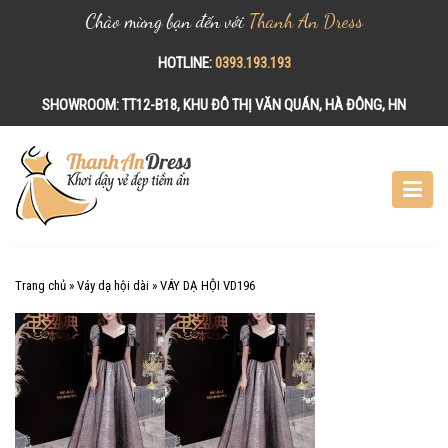
Chào mừng bạn đến với
Thanh An Dress
HOTLINE:
0393.193.193
SHOWROOM:
TT12-B18, KHU ĐÔ THỊ VĂN QUÁN, HÀ ĐÔNG, HN
S
k
i
p
t
o
c
Trang chủ
»
Váy dạ hội dài
»
VÁY DẠ HỘI VD196
o
n
t
e
n
t