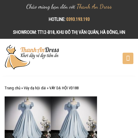
Chào mừng bạn đến với
Thanh An Dress
HOTLINE:
0393.193.193
SHOWROOM:
TT12-B18, KHU ĐÔ THỊ VĂN QUÁN, HÀ ĐÔNG, HN
S
k
i
p
t
o
c
Trang chủ
»
Váy dạ hội dài
»
VÁY DẠ HỘI VD188
o
n
t
e
n
t