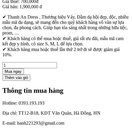
Giá thuê:
700,000đ
Giá bán:
1,900,000
đ
✔ Thanh An Dress , Thương hiệu Váy, Đầm dạ hội đẹp, độc, nhiều
mẫu mã đa dạng, sẽ mang đến cho quý khách hàng vô vàn sự lựa
chọn, đa phong cách. Giúp bạn tỏa sáng nhất trong những bữa tiệc,
prom, …
✔ Khách hàng có thể mua hoặc thuê, giá rất ưu đãi, mẫu mã cam
kết đẹp y hình, có size S, M, L để lựa chọn.
✔ Khách hàng mua hoặc thuê lần thứ 2 trở đi sẽ được giảm giá
10%.
Mua ngay
Thông tin mua hàng
Hotline:
0393.193.193
Địa chỉ:
TT12-B18, KĐT Văn Quán, Hà Đông, HN
E-mail:
hanh221293@gmail.com