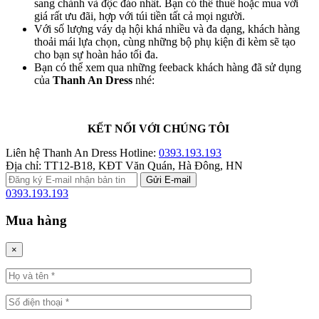
sang chảnh và độc đáo nhất. Bạn có thể thuê hoặc mua với
giá rất ưu đãi, hợp với túi tiền tất cả mọi người.
Với số lượng váy dạ hội khá nhiều và đa dạng, khách hàng
thoải mái lựa chọn, cùng những bộ phụ kiện đi kèm sẽ tạo
cho bạn sự hoàn hảo tối đa.
Bạn có thể xem qua những feeback khách hàng đã sử dụng
của
Thanh An Dress
nhé:
KẾT NỐI VỚI CHÚNG TÔI
Liên hệ Thanh An Dress
Hotline:
0393.193.193
Địa chỉ:
TT12-B18, KĐT Văn Quán, Hà Đông, HN
0393.193.193
Mua hàng
×