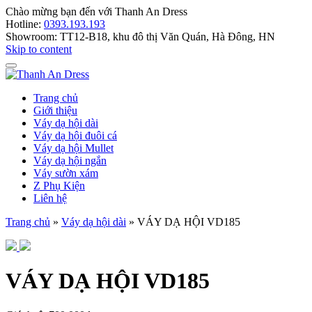
Chào mừng bạn đến với
Thanh An Dress
Hotline:
0393.193.193
Showroom:
TT12-B18, khu đô thị Văn Quán, Hà Đông, HN
Skip to content
Trang chủ
Giới thiệu
Váy dạ hội dài
Váy dạ hội đuôi cá
Váy dạ hội Mullet
Váy dạ hội ngắn
Váy sườn xám
Z Phụ Kiện
Liên hệ
Trang chủ
»
Váy dạ hội dài
»
VÁY DẠ HỘI VD185
VÁY DẠ HỘI VD185