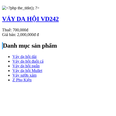
VÁY DẠ HỘI VD242
Thuê:
700,000đ
Giá bán:
2,000,000đ
đ
Danh mục sản phẩm
Váy dạ hội dài
Váy dạ hội đuôi cá
Váy dạ hội ngắn
Váy dạ hội Mullet
Váy sườn xám
Z Phụ Kiện