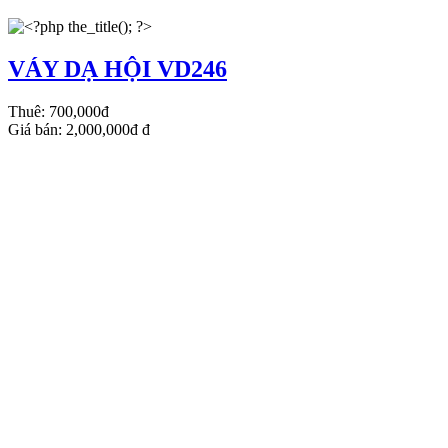
VÁY DẠ HỘI VD246
Thuê:
700,000đ
Giá bán:
2,000,000đ
đ