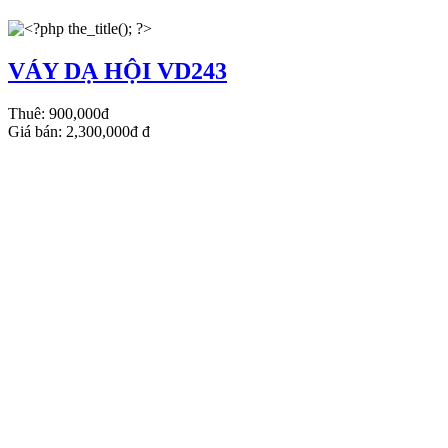
VÁY DẠ HỘI VD243
Thuê:
900,000đ
Giá bán:
2,300,000đ
đ