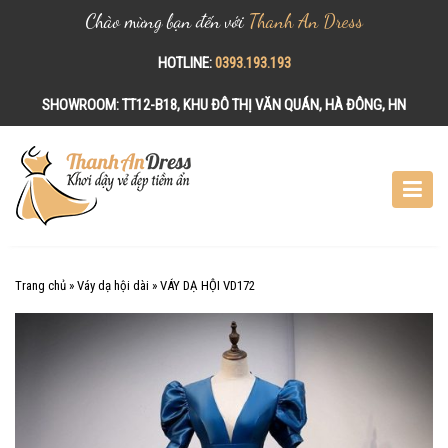
Chào mừng bạn đến với
Thanh An Dress
HOTLINE:
0393.193.193
SHOWROOM:
TT12-B18, KHU ĐÔ THỊ VĂN QUÁN, HÀ ĐÔNG, HN
S
k
i
p
t
o
c
Trang chủ
»
Váy dạ hội dài
»
VÁY DẠ HỘI VD172
o
n
t
e
n
t