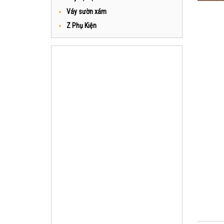
Váy sườn xám
Z Phụ Kiện