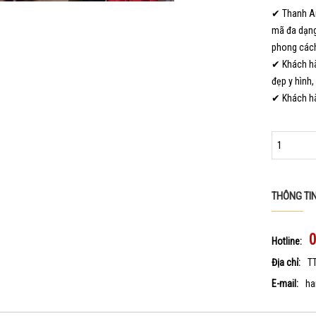
✔ Thanh An
mã đa dạng
phong cách
✔ Khách hà
đẹp y hình,
✔ Khách hà
THÔNG TI
Hotline:
Địa chỉ:
T
E-mail:
ha