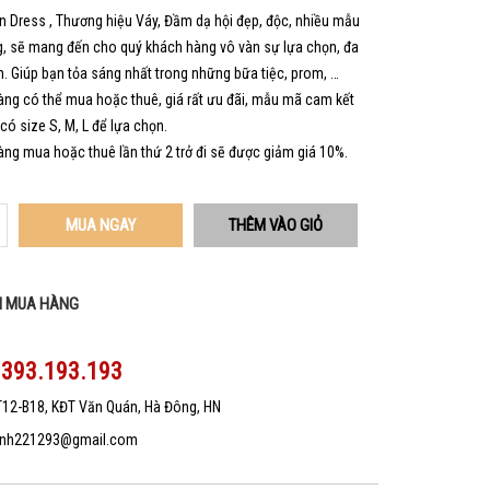
 Dress , Thương hiệu Váy, Đầm dạ hội đẹp, độc, nhiều mẫu
, sẽ mang đến cho quý khách hàng vô vàn sự lựa chọn, đa
. Giúp bạn tỏa sáng nhất trong những bữa tiệc, prom, …
ng có thể mua hoặc thuê, giá rất ưu đãi, mẫu mã cam kết
 có size S, M, L để lựa chọn.
ng mua hoặc thuê lần thứ 2 trở đi sẽ được giảm giá 10%.
MUA NGAY
N MUA HÀNG
0393.193.193
T12-B18, KĐT Văn Quán, Hà Đông, HN
nh221293@gmail.com