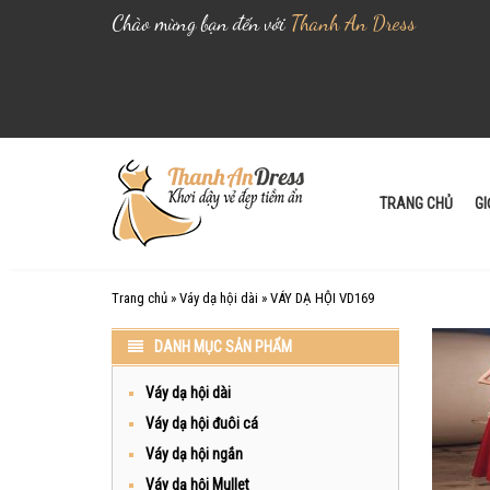
Chào mừng bạn đến với
Thanh An Dress
S
k
i
TRANG CHỦ
GI
p
t
o
Trang chủ
»
Váy dạ hội dài
»
VÁY DẠ HỘI VD169
c
o
DANH MỤC SẢN PHẨM
n
t
Váy dạ hội dài
e
Váy dạ hội đuôi cá
n
Váy dạ hội ngắn
t
Váy dạ hội Mullet