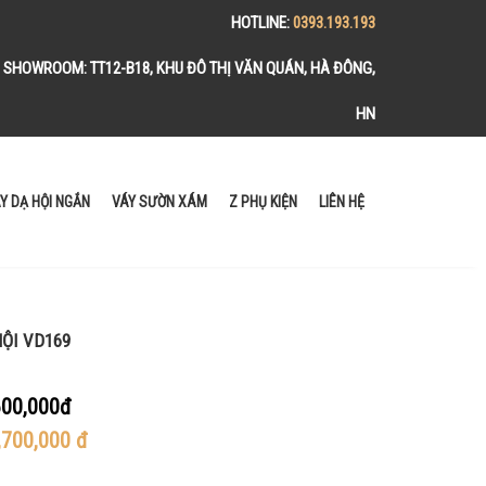
HOTLINE:
0393.193.193
SHOWROOM:
TT12-B18, KHU ĐÔ THỊ VĂN QUÁN, HÀ ĐÔNG,
HN
Y DẠ HỘI NGẮN
VÁY SƯỜN XÁM
Z PHỤ KIỆN
LIÊN HỆ
HỘI VD169
00,000đ
,700,000
đ