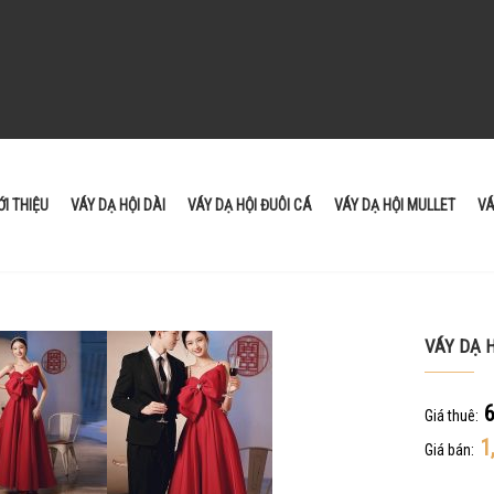
ỚI THIỆU
VÁY DẠ HỘI DÀI
VÁY DẠ HỘI ĐUÔI CÁ
VÁY DẠ HỘI MULLET
VÁ
VÁY DẠ 
6
Giá thuê:
1
Giá bán: