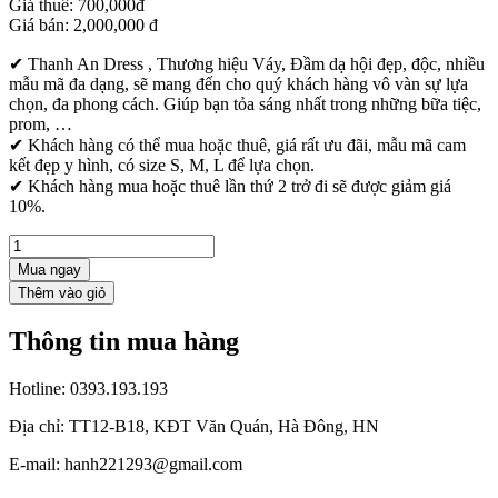
Giá thuê:
700,000đ
Giá bán:
2,000,000
đ
✔ Thanh An Dress , Thương hiệu Váy, Đầm dạ hội đẹp, độc, nhiều
mẫu mã đa dạng, sẽ mang đến cho quý khách hàng vô vàn sự lựa
chọn, đa phong cách. Giúp bạn tỏa sáng nhất trong những bữa tiệc,
prom, …
✔ Khách hàng có thể mua hoặc thuê, giá rất ưu đãi, mẫu mã cam
kết đẹp y hình, có size S, M, L để lựa chọn.
✔ Khách hàng mua hoặc thuê lần thứ 2 trở đi sẽ được giảm giá
10%.
Mua ngay
Thông tin mua hàng
Hotline:
0393.193.193
Địa chỉ:
TT12-B18, KĐT Văn Quán, Hà Đông, HN
E-mail:
hanh221293@gmail.com