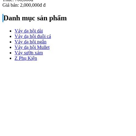
Giá bán:
2,000,000đ
đ
Danh mục sản phẩm
Váy dạ hội dài
Váy dạ hội đuôi cá
Váy dạ hội ngắn
Váy dạ hội Mullet
Váy sườn xám
Z Phụ Kiện