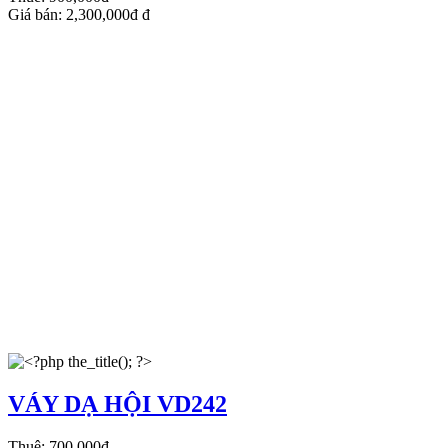
Giá bán:
2,300,000đ
đ
VÁY DẠ HỘI VD242
Thuê:
700,000đ