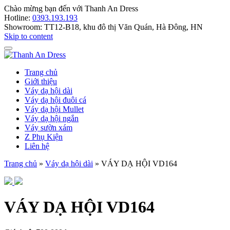
Chào mừng bạn đến với
Thanh An Dress
Hotline:
0393.193.193
Showroom:
TT12-B18, khu đô thị Văn Quán, Hà Đông, HN
Skip to content
Trang chủ
Giới thiệu
Váy dạ hội dài
Váy dạ hội đuôi cá
Váy dạ hội Mullet
Váy dạ hội ngắn
Váy sườn xám
Z Phụ Kiện
Liên hệ
Trang chủ
»
Váy dạ hội dài
»
VÁY DẠ HỘI VD164
VÁY DẠ HỘI VD164