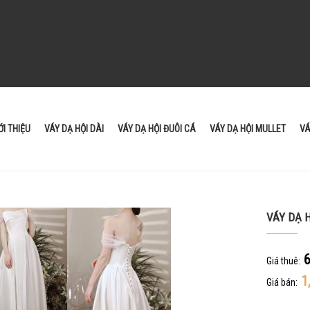
ỚI THIỆU
VÁY DẠ HỘI DÀI
VÁY DẠ HỘI ĐUÔI CÁ
VÁY DẠ HỘI MULLET
VÁ
VÁY DẠ 
6
Giá thuê:
1
Giá bán: