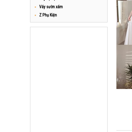
Váy sườn xám
Z Phụ Kiện