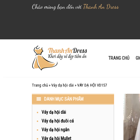
Chào mừng bạn đến với
Thanh An Dress
S
k
i
TRANG CHỦ
GI
p
t
o
Trang chủ
»
Váy dạ hội dài
»
VÁY DẠ HỘI VD157
c
o
DANH MỤC SẢN PHẨM
n
t
Váy dạ hội dài
e
Váy dạ hội đuôi cá
n
Váy dạ hội ngắn
t
Váy dạ hội Mullet