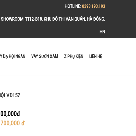
HOTLINE:
0393.193.193
SHOWROOM:
TT12-B18, KHU ĐÔ THỊ VĂN QUÁN, HÀ ĐÔNG,
HN
Y DẠ HỘI NGẮN
VÁY SƯỜN XÁM
Z PHỤ KIỆN
LIÊN HỆ
HỘI VD157
00,000đ
,700,000
đ