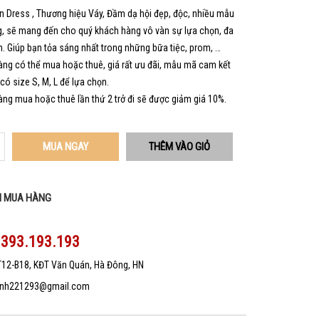
 Dress , Thương hiệu Váy, Đầm dạ hội đẹp, độc, nhiều mẫu
, sẽ mang đến cho quý khách hàng vô vàn sự lựa chọn, đa
. Giúp bạn tỏa sáng nhất trong những bữa tiệc, prom, …
ng có thể mua hoặc thuê, giá rất ưu đãi, mẫu mã cam kết
 có size S, M, L để lựa chọn.
ng mua hoặc thuê lần thứ 2 trở đi sẽ được giảm giá 10%.
MUA NGAY
N MUA HÀNG
0393.193.193
T12-B18, KĐT Văn Quán, Hà Đông, HN
nh221293@gmail.com