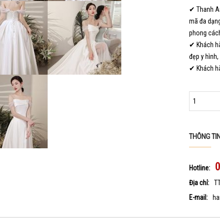
✔ Thanh An
mã đa dạng
phong cách
✔ Khách hà
đẹp y hình,
✔ Khách hà
THÔNG TI
Hotline:
Địa chỉ:
T
E-mail:
ha