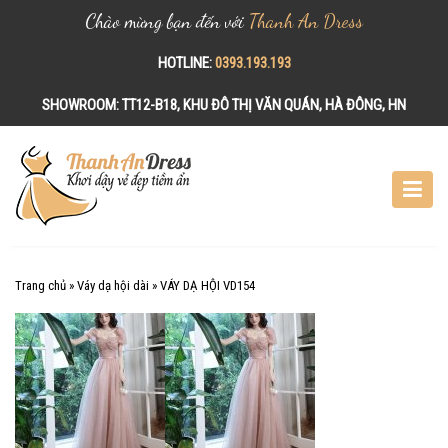
Chào mừng bạn đến với
Thanh An Dress
HOTLINE:
0393.193.193
SHOWROOM:
TT12-B18, KHU ĐÔ THỊ VĂN QUÁN, HÀ ĐÔNG, HN
S
k
i
p
t
o
c
Trang chủ
»
Váy dạ hội dài
»
VÁY DẠ HỘI VD154
o
n
t
e
n
t