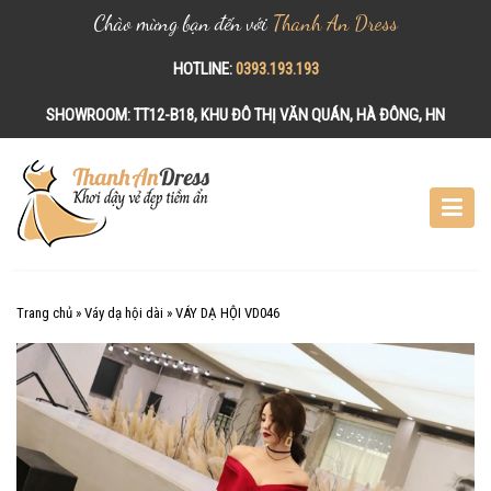
Chào mừng bạn đến với
Thanh An Dress
HOTLINE:
0393.193.193
SHOWROOM:
TT12-B18, KHU ĐÔ THỊ VĂN QUÁN, HÀ ĐÔNG, HN
S
k
i
p
t
o
c
Trang chủ
»
Váy dạ hội dài
»
VÁY DẠ HỘI VD046
o
n
t
e
n
t