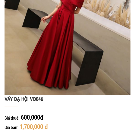
VÁY DẠ HỘI VD046
600,000đ
Giá thuê:
1,700,000
đ
Giá bán: