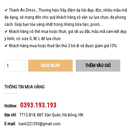
✔ Thanh An Dress , Thương hiệu Váy, Đầm dạ hội đẹp, độc, nhiều mẫu mã
đa dạng, sẽ mang đến cho quý khách hàng vô vàn sự lựa chọn, đa phong
cách. Giúp bạn tỏa sáng nhất trong những bữa tiệc, prom, …
✔ Khách hàng có thể mua hoặc thuê, giá rất ưu đãi, mẫu mã cam kết đẹp
y hình, có size S, M, L để lựa chọn.
✔ Khách hàng mua hoặc thuê lần thứ 2 trở đi sẽ được giảm giá 10%.
MUA NGAY
THÔNG TIN MUA HÀNG
0393.193.193
Hotline:
Địa chỉ:
TT12-B18, KĐT Văn Quán, Hà Đông, HN
E-mail:
hanh221293@gmail.com