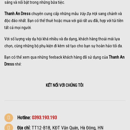
sáng và nổi bật trong những bữa tiệc.
Thanh An Dress
chuyên cung cấp những mẫu
Váy Dạ Hộ
i sang chảnh và
độc đáo nhất. Bạn có thể thuê hoặc mua với giá rất ưu đãi, hợp với túi tiền
tất cả mọi người.
Với số lượng váy dạ hội khá nhiều và đa dạng, khách hàng thoải mái lựa
chọn, cùng những bộ phụ kiện đi kèm sẽ tạo cho bạn sự hoàn hảo tối đa.
Bạn có thể xem qua những feeback khách hàng đã sử dụng của
Thanh An
Dress
nhé:
KẾT NỐI VỚI CHÚNG TÔI
Hotline:
0393.193.193
Địa chỉ:
TT12-B18, KĐT Văn Quán, Hà Đông, HN