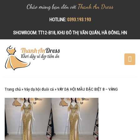
Chào mừng bạn đến với
Thanh An Dress
HOTLINE:
0393.193.193
SHOWROOM:
TT12-B18, KHU ĐÔ THỊ VĂN QUÁN, HÀ ĐÔNG, HN
S
k
i
p
t
o
c
Trang chủ
»
Váy dạ hội đuôi cá
»
VÁY DẠ HỘI MẪU ĐẶC BIỆT 8 – VÀNG
o
n
t
e
n
t