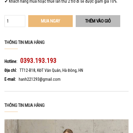
✔ Khách hàng mua hoặc thuê lần thứ 2 trở đi sẽ được giảm giá 10%.
MUA NGAY
THÔNG TIN MUA HÀNG
0393.193.193
Hotline:
Địa chỉ:
TT12-B18, KĐT Văn Quán, Hà Đông, HN
E-mail:
hanh221293@gmail.com
THÔNG TIN MUA HÀNG