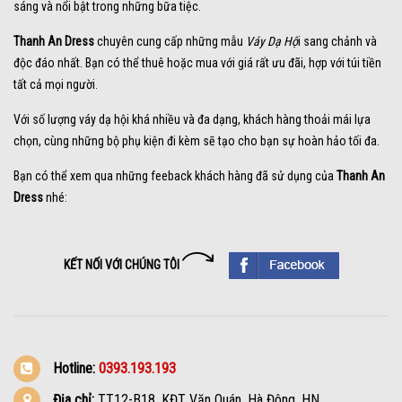
sáng và nổi bật trong những bữa tiệc.
Thanh An Dress
chuyên cung cấp những mẫu
Váy Dạ Hộ
i sang chảnh và
độc đáo nhất. Bạn có thể thuê hoặc mua với giá rất ưu đãi, hợp với túi tiền
tất cả mọi người.
Với số lượng váy dạ hội khá nhiều và đa dạng, khách hàng thoải mái lựa
chọn, cùng những bộ phụ kiện đi kèm sẽ tạo cho bạn sự hoàn hảo tối đa.
Bạn có thể xem qua những feeback khách hàng đã sử dụng của
Thanh An
Dress
nhé:
KẾT NỐI VỚI CHÚNG TÔI
Hotline:
0393.193.193
Địa chỉ:
TT12-B18, KĐT Văn Quán, Hà Đông, HN