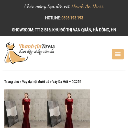
Chào mừng bạn đến với
Thanh An Dress
HOTLINE:
0393.193.193
SHOWROOM:
TT12-B18, KHU ĐÔ THỊ VĂN QUÁN, HÀ ĐÔNG, HN
S
k
i
p
t
o
c
Trang chủ
»
Váy dạ hội đuôi cá
»
Váy Dạ Hội – DC256
o
n
t
e
n
t