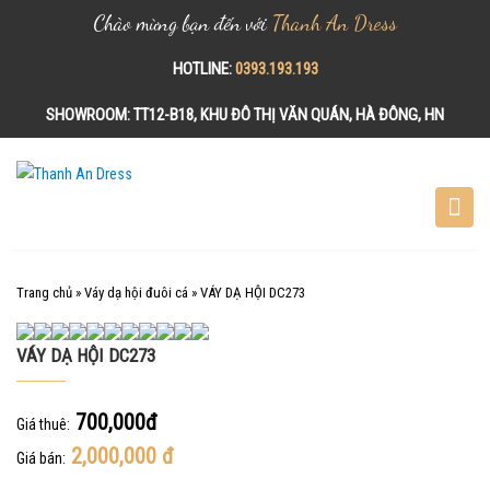
Chào mừng bạn đến với
Thanh An Dress
HOTLINE:
0393.193.193
SHOWROOM:
TT12-B18, KHU ĐÔ THỊ VĂN QUÁN, HÀ ĐÔNG, HN
S
k
i
p
t
o
Trang chủ
»
Váy dạ hội đuôi cá
»
VÁY DẠ HỘI DC273
c
o
VÁY DẠ HỘI DC273
n
t
e
700,000đ
Giá thuê:
n
2,000,000
đ
Giá bán:
t