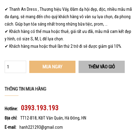
✔ Thanh An Dress , Thương hiệu Váy, Đầm dạ hội đẹp, độc, nhiều mẫu mã
đa dạng, sẽ mang đến cho quý khách hàng vô vàn sự lựa chọn, đa phong
cách. Giúp bạn tỏa sáng nhất trong những bữa tiệc, prom, …
✔ Khách hàng có thể mua hoặc thuê, giá rất ưu đãi, mẫu mã cam kết đẹp
y hình, có size S, M, L để lựa chọn.
✔ Khách hàng mua hoặc thuê lần thứ 2 trở đi sẽ được giảm giá 10%.
MUA NGAY
THÔNG TIN MUA HÀNG
0393.193.193
Hotline:
Địa chỉ:
TT12-B18, KĐT Văn Quán, Hà Đông, HN
E-mail:
hanh221293@gmail.com