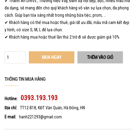
✔ Thanh An Dress , Thương hiệu Váy, Đầm dạ hội đẹp, độc, nhiều mẫu mã
đa dạng, sẽ mang đến cho quý khách hàng vô vàn sự lựa chọn, đa phong
cách. Giúp bạn tỏa sáng nhất trong những bữa tiệc, prom, …
✔ Khách hàng có thể mua hoặc thuê, giá rất ưu đãi, mẫu mã cam kết đẹp
y hình, có size S, M, L để lựa chọn.
✔ Khách hàng mua hoặc thuê lần thứ 2 trở đi sẽ được giảm giá 10%.
MUA NGAY
THÔNG TIN MUA HÀNG
0393.193.193
Hotline:
Địa chỉ:
TT12-B18, KĐT Văn Quán, Hà Đông, HN
E-mail:
hanh221293@gmail.com