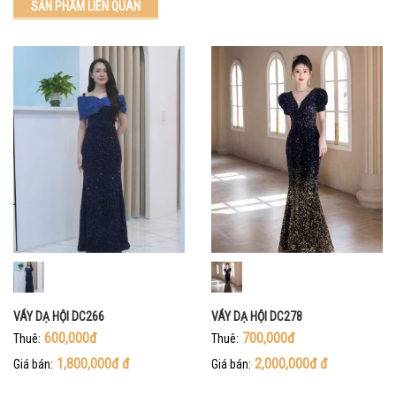
SẢN PHẨM LIÊN QUAN
VÁY DẠ HỘI DC266
VÁY DẠ HỘI DC278
600,000đ
700,000đ
Thuê:
Thuê:
1,800,000đ
đ
2,000,000đ
đ
Giá bán:
Giá bán: