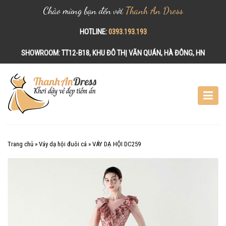
Chào mừng bạn đến với
Thanh An Dress
HOTLINE:
0393.193.193
SHOWROOM:
TT12-B18, KHU ĐÔ THỊ VĂN QUÁN, HÀ ĐÔNG, HN
S
k
i
p
t
o
c
Trang chủ
»
Váy dạ hội đuôi cá
»
VÁY DẠ HỘI DC259
o
n
t
e
n
t