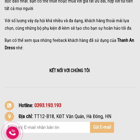
độc đáo nhất. Bạn có thể thuê hoặc mua với giá rất ưu đãi, hợp với túi tiền
tất cả mọi người.
Với số lượng váy dạ hội khá nhiều và đa dạng, khách hàng thoải mái lựa
chọn, cùng những bộ phụ kiện đi kèm sẽ tạo cho bạn sự hoàn hảo tối đa.
Bạn có thể xem qua những feeback khách hàng đã sử dụng của
Thanh An
Dress
nhé:
KẾT NỐI VỚI CHÚNG TÔI
Hotline:
0393.193.193
Địa chỉ:
TT12-B18, KĐT Văn Quán, Hà Đông, HN