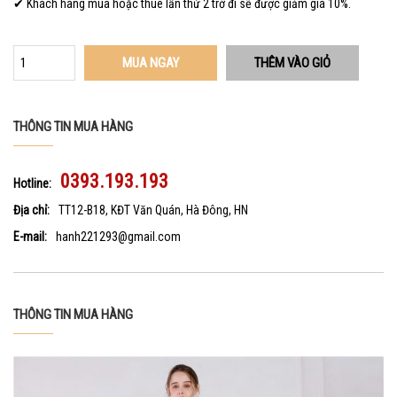
✔ Khách hàng mua hoặc thuê lần thứ 2 trở đi sẽ được giảm giá 10%.
MUA NGAY
THÔNG TIN MUA HÀNG
0393.193.193
Hotline:
Địa chỉ:
TT12-B18, KĐT Văn Quán, Hà Đông, HN
E-mail:
hanh221293@gmail.com
THÔNG TIN MUA HÀNG