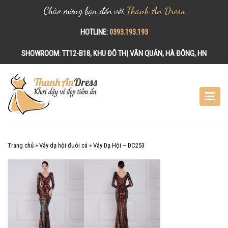
Chào mừng bạn đến với
Thanh An Dress
HOTLINE:
0393.193.193
SHOWROOM:
TT12-B18, KHU ĐÔ THỊ VĂN QUÁN, HÀ ĐÔNG, HN
S
k
i
p
t
o
c
Trang chủ
»
Váy dạ hội đuôi cá
»
Váy Dạ Hội – DC253
o
n
t
e
n
t