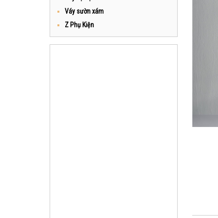
Váy sườn xám
Z Phụ Kiện