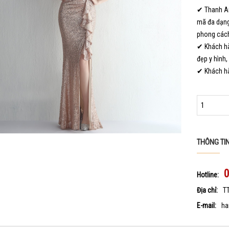
✔ Thanh An
mã đa dạng
phong cách
✔ Khách hà
đẹp y hình,
✔ Khách hà
THÔNG TI
Hotline:
Địa chỉ:
T
E-mail:
ha