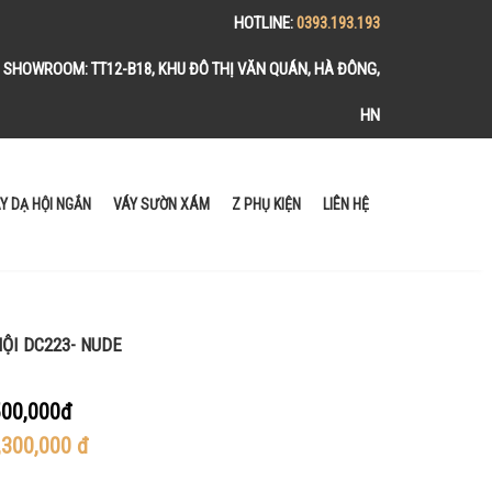
HOTLINE:
0393.193.193
SHOWROOM:
TT12-B18, KHU ĐÔ THỊ VĂN QUÁN, HÀ ĐÔNG,
HN
Y DẠ HỘI NGẮN
VÁY SƯỜN XÁM
Z PHỤ KIỆN
LIÊN HỆ
HỘI DC223- NUDE
00,000đ
,300,000
đ