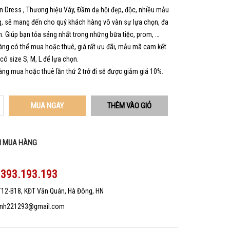
 Dress , Thương hiệu Váy, Đầm dạ hội đẹp, độc, nhiều mẫu
, sẽ mang đến cho quý khách hàng vô vàn sự lựa chọn, đa
. Giúp bạn tỏa sáng nhất trong những bữa tiệc, prom, …
ng có thể mua hoặc thuê, giá rất ưu đãi, mẫu mã cam kết
 có size S, M, L để lựa chọn.
ng mua hoặc thuê lần thứ 2 trở đi sẽ được giảm giá 10%.
MUA NGAY
N MUA HÀNG
0393.193.193
T12-B18, KĐT Văn Quán, Hà Đông, HN
nh221293@gmail.com