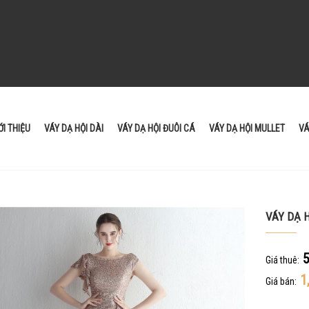
ỚI THIỆU
VÁY DẠ HỘI DÀI
VÁY DẠ HỘI ĐUÔI CÁ
VÁY DẠ HỘI MULLET
VÁ
VÁY DẠ 
5
Giá thuê:
1
Giá bán: