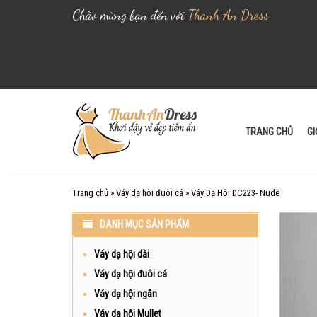
Chào mừng bạn đến với
Thanh An Dress
S
k
i
TRANG CHỦ
GI
p
t
o
Trang chủ
»
Váy dạ hội đuôi cá
»
Váy Dạ Hội DC223- Nude
c
o
DANH MỤC SẢN PHẨM
n
t
Váy dạ hội dài
e
Váy dạ hội đuôi cá
n
Váy dạ hội ngắn
t
Váy dạ hội Mullet