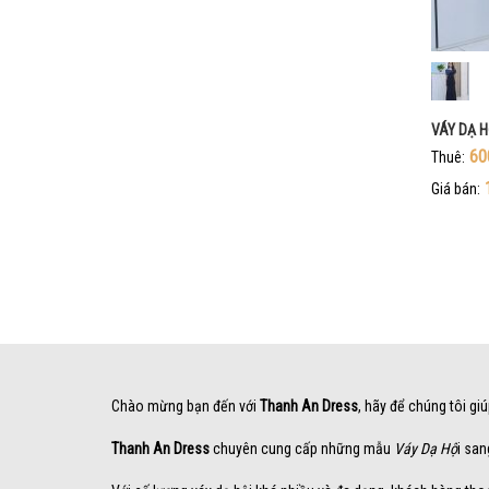
VÁY DẠ H
60
Thuê:
Giá bán:
Chào mừng bạn đến với
Thanh An Dress
, hãy để chúng tôi gi
Thanh An Dress
chuyên cung cấp những mẫu
Váy Dạ Hộ
i san