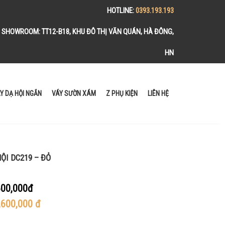
HOTLINE:
0393.193.193
SHOWROOM:
TT12-B18, KHU ĐÔ THỊ VĂN QUÁN, HÀ ĐÔNG,
HN
Y DẠ HỘI NGẮN
VÁY SƯỜN XÁM
Z PHỤ KIỆN
LIÊN HỆ
ỘI DC219 – ĐỎ
00,000đ
,600,000
đ