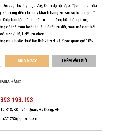
 Dress , Thương hiệu Váy, Đầm dạ hội đẹp, độc, nhiều mẫu
, sẽ mang đến cho quý khách hàng vô vàn sự lựa chọn, đa
. Giúp bạn tỏa sáng nhất trong những bữa tiệc, prom, …
ng có thể mua hoặc thuê, giá rất ưu đãi, mẫu mã cam kết
 có size S, M, L để lựa chọn.
ng mua hoặc thuê lần thứ 2 trở đi sẽ được giảm giá 10%.
MUA NGAY
N MUA HÀNG
0393.193.193
T12-B18, KĐT Văn Quán, Hà Đông, HN
nh221293@gmail.com