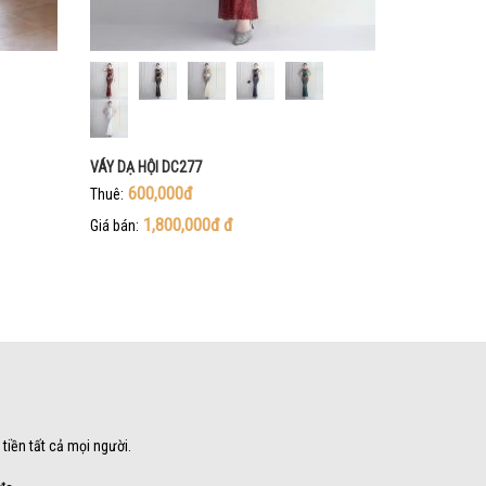
VÁY DẠ HỘI DC277
600,000đ
Thuê:
1,800,000đ
đ
Giá bán:
 tiền tất cả mọi người.