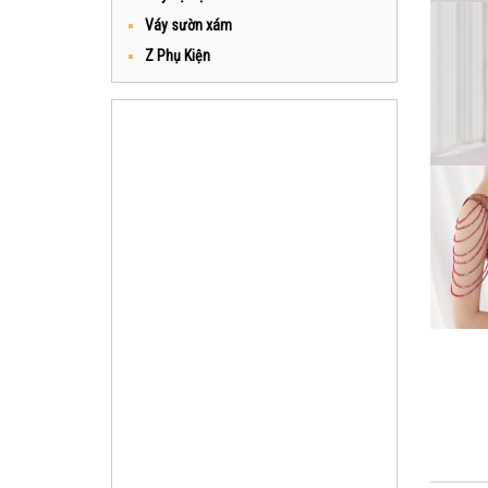
Váy sườn xám
Z Phụ Kiện