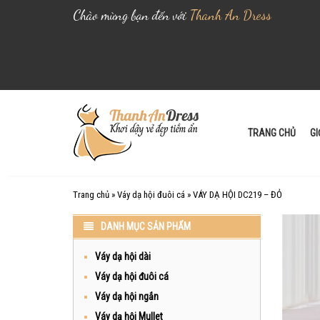
Chào mừng bạn đến với
Thanh An Dress
S
k
i
TRANG CHỦ
GI
p
t
o
Trang chủ
»
Váy dạ hội đuôi cá
»
VÁY DẠ HỘI DC219 – ĐỎ
c
o
DANH MỤC SẢN PHẨM
n
t
Váy dạ hội dài
e
Váy dạ hội đuôi cá
n
Váy dạ hội ngắn
t
Váy dạ hội Mullet