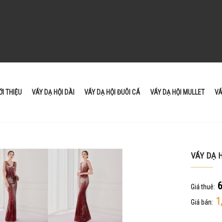
ỚI THIỆU
VÁY DẠ HỘI DÀI
VÁY DẠ HỘI ĐUÔI CÁ
VÁY DẠ HỘI MULLET
VÁ
VÁY DẠ H
6
Giá thuê:
1
Giá bán: