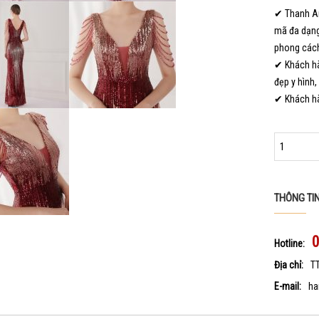
✔ Thanh An
mã đa dạng
phong cách
✔ Khách hà
đẹp y hình,
✔ Khách hà
THÔNG TI
Hotline:
Địa chỉ:
T
E-mail:
ha