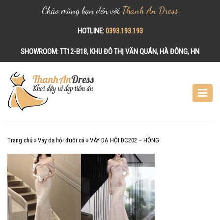
Chào mừng bạn đến với
Thanh An Dress
HOTLINE:
0393.193.193
SHOWROOM:
TT12-B18, KHU ĐÔ THỊ VĂN QUÁN, HÀ ĐÔNG, HN
S
k
i
p
t
o
c
Trang chủ
»
Váy dạ hội đuôi cá
»
VÁY DẠ HỘI DC202 – HỒNG
o
n
t
e
n
t