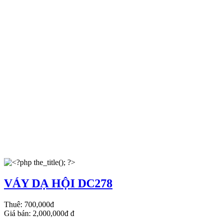
VÁY DẠ HỘI DC278
Thuê:
700,000đ
Giá bán:
2,000,000đ
đ