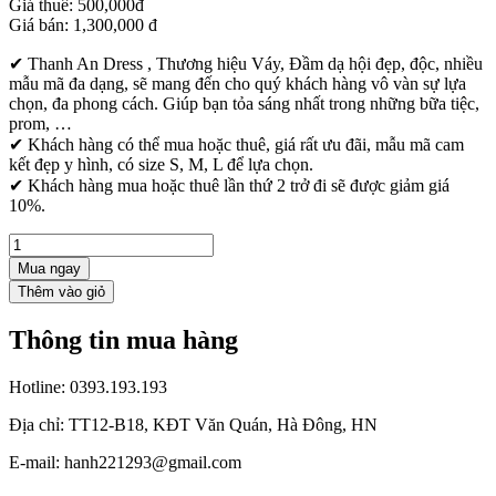
Giá thuê:
500,000đ
Giá bán:
1,300,000
đ
✔ Thanh An Dress , Thương hiệu Váy, Đầm dạ hội đẹp, độc, nhiều
mẫu mã đa dạng, sẽ mang đến cho quý khách hàng vô vàn sự lựa
chọn, đa phong cách. Giúp bạn tỏa sáng nhất trong những bữa tiệc,
prom, …
✔ Khách hàng có thể mua hoặc thuê, giá rất ưu đãi, mẫu mã cam
kết đẹp y hình, có size S, M, L để lựa chọn.
✔ Khách hàng mua hoặc thuê lần thứ 2 trở đi sẽ được giảm giá
10%.
Mua ngay
Thông tin mua hàng
Hotline:
0393.193.193
Địa chỉ:
TT12-B18, KĐT Văn Quán, Hà Đông, HN
E-mail:
hanh221293@gmail.com