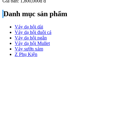
Giá bán:
1,800,000đ
đ
Danh mục sản phẩm
Váy dạ hội dài
Váy dạ hội đuôi cá
Váy dạ hội ngắn
Váy dạ hội Mullet
Váy sườn xám
Z Phụ Kiện