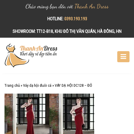
Chào mừng bạn đến với
Thanh An Dress
HOTLINE:
0393.193.193
SHOWROOM:
TT12-B18, KHU ĐÔ THỊ VĂN QUÁN, HÀ ĐÔNG, HN
S
k
i
p
t
o
c
Trang chủ
»
Váy dạ hội đuôi cá
»
VÁY DẠ HỘI DC128 – ĐỎ
o
n
t
e
n
t