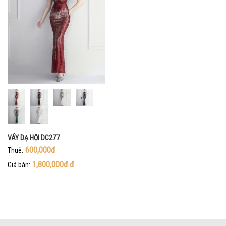
VÁY DẠ HỘI DC277
600,000đ
Thuê:
1,800,000đ
đ
Giá bán: