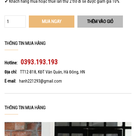
✔ Khách hàng mua hoặc thuê lần thứ 2 trở đi sẽ được giảm giá 10%.
MUA NGAY
THÔNG TIN MUA HÀNG
0393.193.193
Hotline:
Địa chỉ:
TT12-B18, KĐT Văn Quán, Hà Đông, HN
E-mail:
hanh221293@gmail.com
THÔNG TIN MUA HÀNG