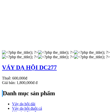
VÁY DẠ HỘI DC277
Thuê:
600,000đ
Giá bán:
1,800,000đ
đ
Danh mục sản phẩm
Váy dạ hội dài
Váy dạ hội đuôi cá