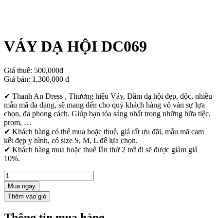
VÁY DẠ HỘI DC069
Giá thuê:
500,000đ
Giá bán:
1,300,000
đ
✔ Thanh An Dress , Thương hiệu Váy, Đầm dạ hội đẹp, độc, nhiều
mẫu mã đa dạng, sẽ mang đến cho quý khách hàng vô vàn sự lựa
chọn, đa phong cách. Giúp bạn tỏa sáng nhất trong những bữa tiệc,
prom, …
✔ Khách hàng có thể mua hoặc thuê, giá rất ưu đãi, mẫu mã cam
kết đẹp y hình, có size S, M, L để lựa chọn.
✔ Khách hàng mua hoặc thuê lần thứ 2 trở đi sẽ được giảm giá
10%.
Mua ngay
Thông tin mua hàng