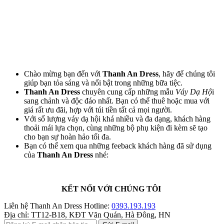
Chào mừng bạn đến với
Thanh An Dress
, hãy để chúng tôi
giúp bạn tỏa sáng và nổi bật trong những bữa tiệc.
Thanh An Dress
chuyên cung cấp những mẫu
Váy Dạ Hộ
i
sang chảnh và độc đáo nhất. Bạn có thể thuê hoặc mua với
giá rất ưu đãi, hợp với túi tiền tất cả mọi người.
Với số lượng váy dạ hội khá nhiều và đa dạng, khách hàng
thoải mái lựa chọn, cùng những bộ phụ kiện đi kèm sẽ tạo
cho bạn sự hoàn hảo tối đa.
Bạn có thể xem qua những feeback khách hàng đã sử dụng
của
Thanh An Dress
nhé:
KẾT NỐI VỚI CHÚNG TÔI
Liên hệ Thanh An Dress
Hotline:
0393.193.193
Địa chỉ:
TT12-B18, KĐT Văn Quán, Hà Đông, HN