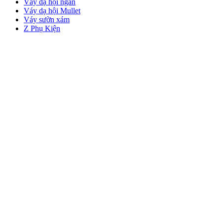
Váy dạ hội ngắn
Váy dạ hội Mullet
Váy sườn xám
Z Phụ Kiện