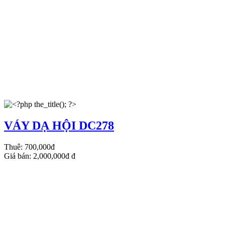
VÁY DẠ HỘI DC278
Thuê:
700,000đ
Giá bán:
2,000,000đ
đ