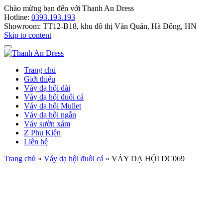
Chào mừng bạn đến với
Thanh An Dress
Hotline:
0393.193.193
Showroom:
TT12-B18, khu đô thị Văn Quán, Hà Đông, HN
Skip to content
Trang chủ
Giới thiệu
Váy dạ hội dài
Váy dạ hội đuôi cá
Váy dạ hội Mullet
Váy dạ hội ngắn
Váy sườn xám
Z Phụ Kiện
Liên hệ
Trang chủ
»
Váy dạ hội đuôi cá
»
VÁY DẠ HỘI DC069